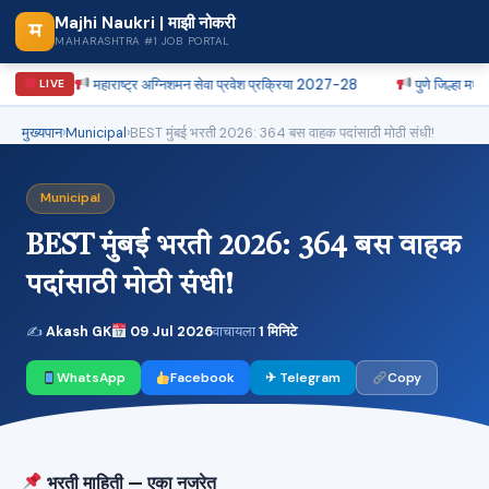
Majhi Naukri | माझी नोकरी
म
MAHARASHTRA #1 JOB PORTAL
महाराष्ट्र अग्निशमन सेवा प्रवेश प्रक्रिया 2027-28
पुणे जिल्हा मध्यवर्ती 
LIVE
मुख्यपान
›
Municipal
›
BEST मुंबई भरती 2026: 364 बस वाहक पदांसाठी मोठी संधी!
Municipal
BEST मुंबई भरती 2026: 364 बस वाहक
पदांसाठी मोठी संधी!
✍
Akash GK
09 Jul 2026
वाचायला
1 मिनिटे
WhatsApp
Facebook
✈ Telegram
Copy
भरती माहिती — एका नजरेत