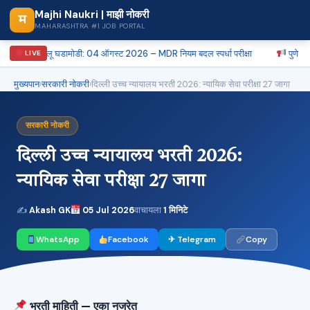
Majhi Naukri | माझी नोकरी
म
MAHARASHTRA #1 JOB PORTAL
चालू घडामोडी: 04 ऑगस्ट 2026 – MDR नियम बदल स्पर्धा परीक्षा
पुणे PDCC बँ
LIVE
मुख्यपान
›
सरकारी नोकरी
›
दिल्ली उच्च न्यायालय भरती 2026: न्यायिक सेवा परीक्षा 27 जागा
सरकारी नोकरी
दिल्ली उच्च न्यायालय भरती 2026:
न्यायिक सेवा परीक्षा 27 जागा
✍
Akash GK
05 Jul 2026
वाचायला
1 मिनिटे
WhatsApp
Facebook
✈ Telegram
Copy
भरती माहिती — एका नजरेत