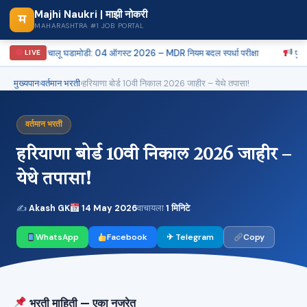
Majhi Naukri | माझी नोकरी
म
MAHARASHTRA #1 JOB PORTAL
चालू घडामोडी: 04 ऑगस्ट 2026 – MDR नियम बदल स्पर्धा परीक्षा
पुणे PDCC
LIVE
मुख्यपान
›
वर्तमान भरती
›
हरियाणा बोर्ड 10वी निकाल 2026 जाहीर – येथे तपासा!
वर्तमान भरती
हरियाणा बोर्ड 10वी निकाल 2026 जाहीर –
येथे तपासा!
✍
Akash GK
14 May 2026
वाचायला
1 मिनिटे
WhatsApp
Facebook
✈ Telegram
Copy
भरती माहिती — एका नजरेत