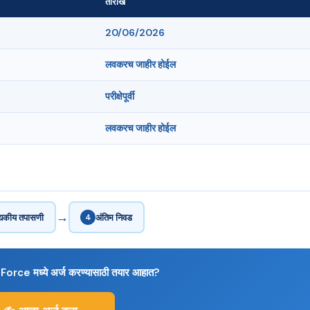
तारीख
20/06/2026
लवकरच जाहीर होईल
परीक्षेपूर्वी
लवकरच जाहीर होईल
→
द्यकीय तपासणी
4
अंतिम निवड
orce मध्ये अर्ज करण्यासाठी तयार आहात?