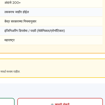
अंदाजे 200+
लवकरच जाहीर होईल
केंद्र सरकारच्या नियमानुसार
इंजिनिअरिंग डिप्लोमा / पदवी (मेकॅनिकल/एरोनॉटिकल)
महाराष्ट्र
स्पर्धा मध्यम राहील.
खाजगी नोकरी