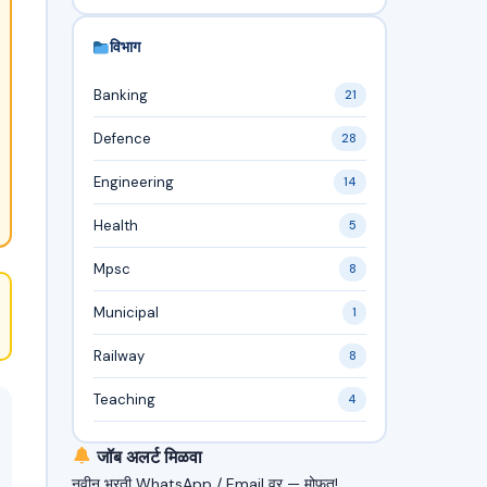
विभाग
Banking
21
Defence
28
Engineering
14
Health
5
Mpsc
8
Municipal
1
Railway
8
Teaching
4
जॉब अलर्ट मिळवा
नवीन भरती WhatsApp / Email वर — मोफत!