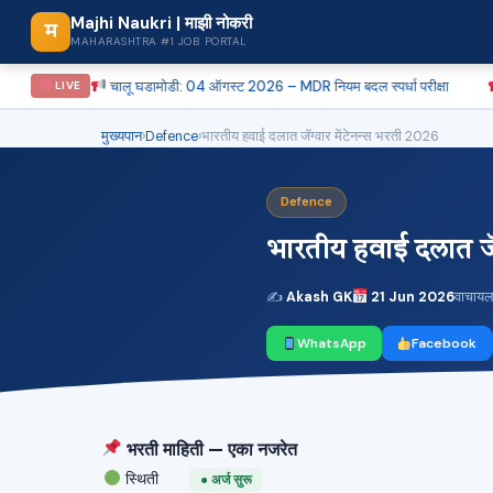
Majhi Naukri | माझी नोकरी
म
MAHARASHTRA #1 JOB PORTAL
चालू घडामोडी: 04 ऑगस्ट 2026 – MDR नियम बदल स्पर्धा परीक्षा
पुणे PDCC बँ
LIVE
मुख्यपान
›
Defence
›
भारतीय हवाई दलात जॅग्वार मेंटेनन्स भरती 2026
Defence
भारतीय हवाई दलात जॅग
✍
Akash GK
21 Jun 2026
वाचाय
WhatsApp
Facebook
भरती माहिती — एका नजरेत
स्थिती
● अर्ज सुरू