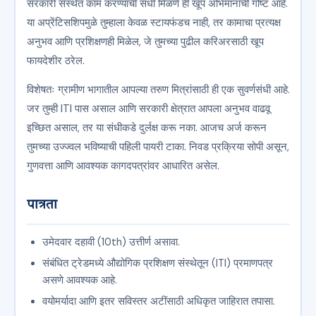
सरकारी संस्थेत काम करण्याची संधी मिळणे ही खूप अभिमानाची गोष्ट आहे.
या अप्रेंटिसशिपमुळे तुम्हाला केवळ स्टायफंडच नाही, तर कामाचा प्रत्यक्ष
अनुभव आणि प्रशिक्षणही मिळेल, जे तुमच्या पुढील करिअरसाठी खूप
फायदेशीर ठरेल.
विशेषतः ग्रामीण भागातील आपल्या तरुण मित्रांसाठी ही एक सुवर्णसंधी आहे.
जर तुम्ही ITI पास असाल आणि सरकारी क्षेत्रात आपला अनुभव वाढवू
इच्छित असाल, तर या संधीकडे दुर्लक्ष करू नका. आजच अर्ज करून
तुमच्या उज्ज्वल भविष्याची पहिली पायरी टाका. निवड प्रक्रिया सोपी असून,
गुणवत्ता आणि आवश्यक कागदपत्रांवर आधारित असेल.
पात्रता
उमेदवार दहावी (10th) उत्तीर्ण असावा.
संबंधित ट्रेडमध्ये औद्योगिक प्रशिक्षण संस्थेतून (ITI) प्रमाणपत्र
असणे आवश्यक आहे.
वयोमर्यादा आणि इतर सविस्तर अटींसाठी अधिकृत जाहिरात तपासा.