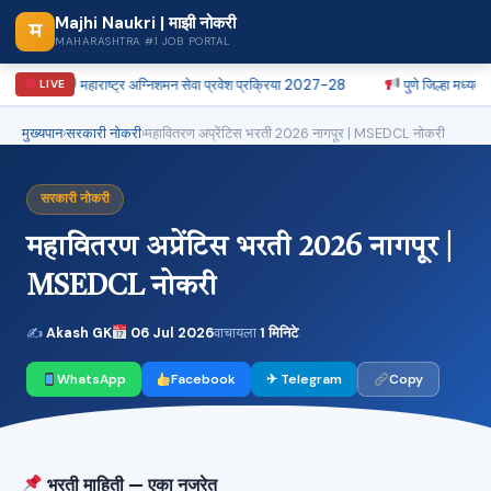
Majhi Naukri | माझी नोकरी
म
MAHARASHTRA #1 JOB PORTAL
महाराष्ट्र अग्निशमन सेवा प्रवेश प्रक्रिया 2027-28
पुणे जिल्हा मध्यवर्ती सहक
LIVE
मुख्यपान
›
सरकारी नोकरी
›
महावितरण अप्रेंटिस भरती 2026 नागपूर | MSEDCL नोकरी
सरकारी नोकरी
महावितरण अप्रेंटिस भरती 2026 नागपूर |
MSEDCL नोकरी
✍
Akash GK
06 Jul 2026
वाचायला
1 मिनिटे
WhatsApp
Facebook
✈ Telegram
Copy
भरती माहिती — एका नजरेत