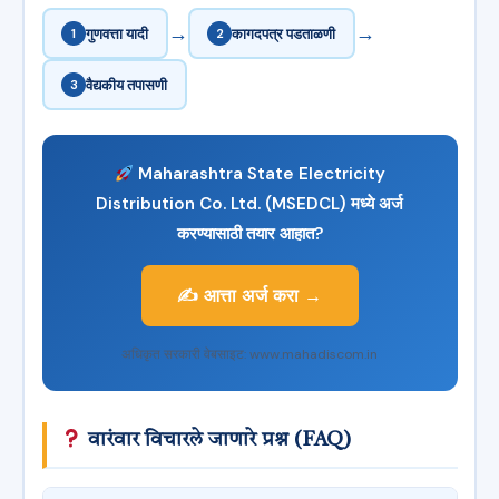
→
→
1
गुणवत्ता यादी
2
कागदपत्र पडताळणी
3
वैद्यकीय तपासणी
Maharashtra State Electricity
Distribution Co. Ltd. (MSEDCL) मध्ये अर्ज
करण्यासाठी तयार आहात?
✍️ आत्ता अर्ज करा →
अधिकृत सरकारी वेबसाइट: www.mahadiscom.in
वारंवार विचारले जाणारे प्रश्न (FAQ)