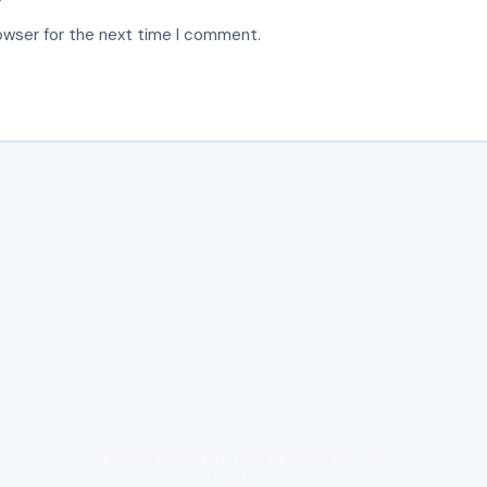
owser for the next time I comment.
© 2026 Majhi Naukri | माझी नोकरी — सर्व हक्क राखीव
Majhi Naukri