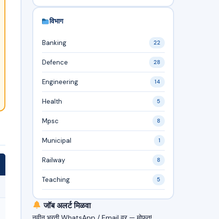
विभाग
Banking
22
Defence
28
Engineering
14
Health
5
Mpsc
8
Municipal
1
Railway
8
Teaching
5
जॉब अलर्ट मिळवा
नवीन भरती WhatsApp / Email वर — मोफत!