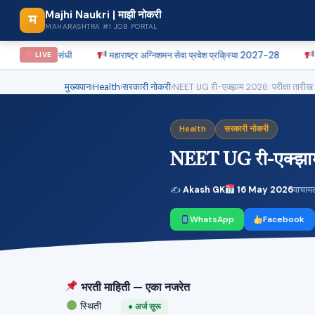
Majhi Naukri | माझी नोकरी
म
MAHARASHTRA #1 JOB PORTAL
ठी संधी
महाराष्ट्र अग्निशमन सेवा प्रवेश प्रक्रिया 2027-28
पुणे जिल्हा म
LIVE
मुख्यपान
›
Health
›
सरकारी नोकरी
›
NEET UG री-एक्झाम 2026: परीक्षा तारीख
Health
सरकारी नोकरी
NEET UG री-एक्झाम 
✍
Akash GK
16 May 2026
वाचाय
WhatsApp
Facebook
भरती माहिती — एका नजरेत
स्थिती
● अर्ज सुरू