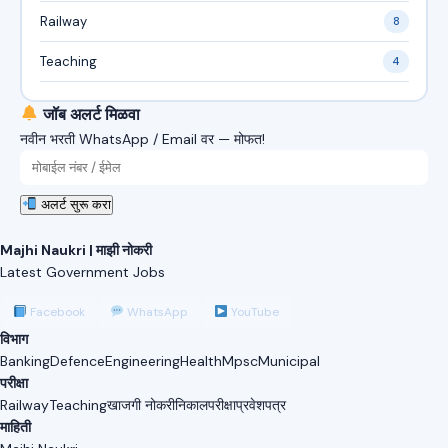
Railway
8
Teaching
4
जॉब अलर्ट मिळवा
नवीन भरती WhatsApp / Email वर — मोफत!
अलर्ट सुरू करा
Majhi Naukri | माझी नोकरी
Latest Government Jobs
Facebook
WhatsApp
YouTube
विभाग
Banking
Defence
Engineering
Health
Mpsc
Municipal
परीक्षा
Railway
Teaching
खाजगी नोकरी
निकाल
परीक्षा
प्रवेशपत्र
माहिती