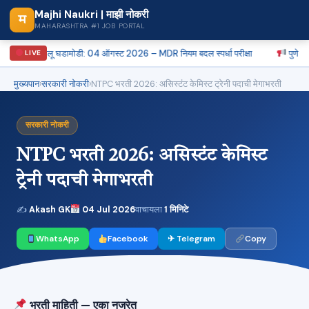
Majhi Naukri | माझी नोकरी
म
MAHARASHTRA #1 JOB PORTAL
चालू घडामोडी: 04 ऑगस्ट 2026 – MDR नियम बदल स्पर्धा परीक्षा
पुणे PDCC 
LIVE
मुख्यपान
›
सरकारी नोकरी
›
NTPC भरती 2026: असिस्टंट केमिस्ट ट्रेनी पदाची मेगाभरती
सरकारी नोकरी
NTPC भरती 2026: असिस्टंट केमिस्ट
ट्रेनी पदाची मेगाभरती
✍
Akash GK
04 Jul 2026
वाचायला
1 मिनिटे
WhatsApp
Facebook
✈ Telegram
Copy
भरती माहिती — एका नजरेत