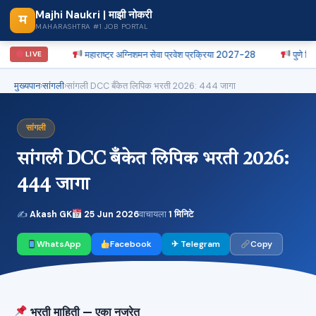
Majhi Naukri | माझी नोकरी
म
MAHARASHTRA #1 JOB PORTAL
ोठी संधी
महाराष्ट्र अग्निशमन सेवा प्रवेश प्रक्रिया 2027-28
पुणे जिल्हा म
LIVE
मुख्यपान
›
सांगली
›
सांगली DCC बँकेत लिपिक भरती 2026: 444 जागा
सांगली
सांगली DCC बँकेत लिपिक भरती 2026:
444 जागा
✍
Akash GK
25 Jun 2026
वाचायला
1 मिनिटे
WhatsApp
Facebook
✈ Telegram
Copy
भरती माहिती — एका नजरेत