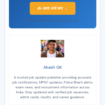
✍️ आत्ता अर्ज करा →
अधिकृत सरकारी वेबसाइट: sanglidccbank.org
Akash GK
A trusted job update publisher providing accurate
job notifications, MPSC updates, Police Bharti alerts,
exam news, and recruitment information across
India. Stay updated with verified job vacancies,
admit cards, results, and career guidance.