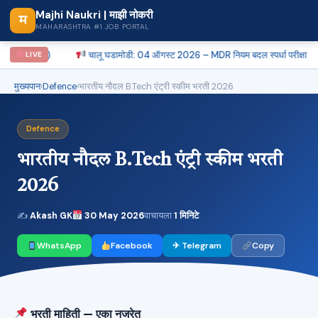
Majhi Naukri | माझी नोकरी
म
MAHARASHTRA #1 JOB PORTAL
9 जागा)
चालू घडामोडी: 04 ऑगस्ट 2026 – MDR नियम बदल स्पर्धा परीक्षा
LIVE
मुख्यपान
›
Defence
›
भारतीय नौदल B.Tech एंट्री स्कीम भरती 2026
Defence
भारतीय नौदल B.Tech एंट्री स्कीम भरती
2026
✍
Akash GK
30 May 2026
वाचायला
1 मिनिटे
WhatsApp
Facebook
✈ Telegram
Copy
भरती माहिती — एका नजरेत