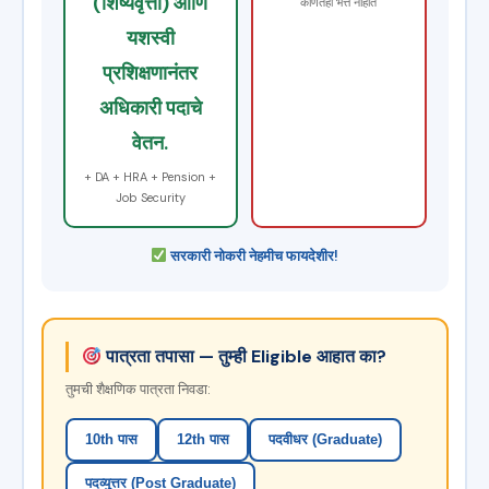
(शिष्यवृत्ती) आणि
कोणतेही भत्ते नाहीत
यशस्वी
प्रशिक्षणानंतर
अधिकारी पदाचे
वेतन.
+ DA + HRA + Pension +
Job Security
सरकारी नोकरी नेहमीच फायदेशीर!
पात्रता तपासा — तुम्ही Eligible आहात का?
तुमची शैक्षणिक पात्रता निवडा:
10th पास
12th पास
पदवीधर (Graduate)
पदव्युत्तर (Post Graduate)