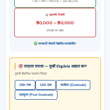
+ DA + HRA + Pension + Job Security
खाजगी नोकरी
₹50,000 – ₹80,000
कोणतेही भत्ते नाहीत
सरकारी नोकरी नेहमीच फायदेशीर!
पात्रता तपासा — तुम्ही Eligible आहात का?
तुमची शैक्षणिक पात्रता निवडा:
10th पास
12th पास
पदवीधर (Graduate)
पदव्युत्तर (Post Graduate)