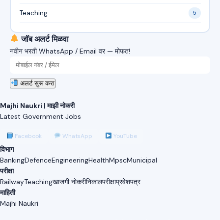
Teaching
5
जॉब अलर्ट मिळवा
नवीन भरती WhatsApp / Email वर — मोफत!
अलर्ट सुरू करा
Majhi Naukri | माझी नोकरी
Latest Government Jobs
Facebook
WhatsApp
YouTube
विभाग
Banking
Defence
Engineering
Health
Mpsc
Municipal
परीक्षा
Railway
Teaching
खाजगी नोकरी
निकाल
परीक्षा
प्रवेशपत्र
माहिती
Majhi Naukri