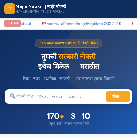
Majhi Naukri | माझी नोकरी
म
MAHARASHTRA #1 JOB PORTAL
ागांसाठी मोठी संधी
महाराष्ट्र अग्निशमन सेवा प्रवेश प्रक्रिया 2027-28
पु
LIVE
Maharashtra #1 मराठी नोकरी पोर्टल
तुमची
सरकारी नोकरी
इथेच मिळेल — मराठीत
केंद्र · राज्य · स्थानिक · खाजगी — सर्व नोकऱ्या एकाच ठिकाणी
शोधा →
170
+
3
10
एकूण भरती
नोकरी प्रकार
जिल्हे