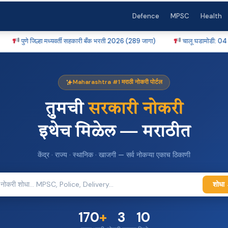
Defence
MPSC
Health
पुणे जिल्हा मध्यवर्ती सहकारी बँक भरती 2026 (289 जागा)
चालू घडामोडी: 04 ऑगस्ट 2
Maharashtra #1 मराठी नोकरी पोर्टल
तुमची
सरकारी नोकरी
इथेच मिळेल — मराठीत
केंद्र · राज्य · स्थानिक · खाजगी — सर्व नोकऱ्या एकाच ठिकाणी
शोधा
170
+
3
10