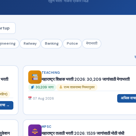
एकूण भरती
नोकरी प्रकार
जिल्हे
tartup
gineering
Railway
Banking
Police
मेगाभरती
स
TEACHING
 भरती
महाराष्ट्र शिक्षक भरती 2026: 30,209 जागांसाठी मेगाभरती
30,209 जागा
राज्य शासनाच्या नियमानुसार
महिना)
अधिक वाच
07 Aug 2026
वाचा →
MPSC
युकेशन
महाराष्ट्र तलाठी भरती 2026: 1539 जागांसाठी मोठी संधी