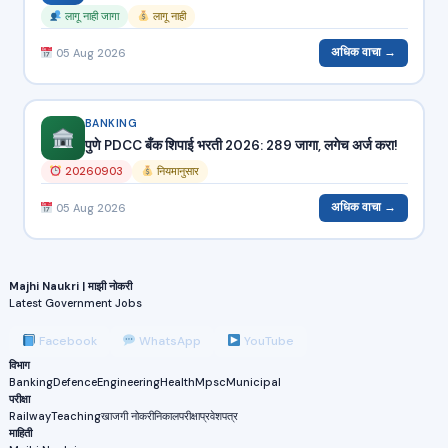
लागू नाही जागा
लागू नाही
अधिक वाचा →
05 Aug 2026
BANKING
पुणे PDCC बँक शिपाई भरती 2026: 289 जागा, लगेच अर्ज करा!
20260903
नियमानुसार
अधिक वाचा →
05 Aug 2026
Majhi Naukri | माझी नोकरी
Latest Government Jobs
Facebook
WhatsApp
YouTube
विभाग
Banking
Defence
Engineering
Health
Mpsc
Municipal
परीक्षा
Railway
Teaching
खाजगी नोकरी
निकाल
परीक्षा
प्रवेशपत्र
माहिती