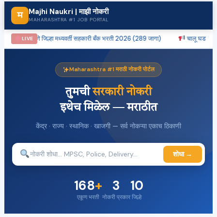
Majhi Naukri | माझी नोकरी
म
MAHARASHTRA #1 JOB PORTAL
28
पुणे जिल्हा मध्यवर्ती सहकारी बँक भरती 2026 (289 जागा)
चालू घडामोडी:
LIVE
Maharashtra #1 मराठी नोकरी पोर्टल
तुमची
सरकारी नोकरी
इथेच मिळेल — मराठीत
केंद्र · राज्य · स्थानिक · खाजगी — सर्व नोकऱ्या एकाच ठिकाणी
शोधा →
168
+
3
10
एकूण भरती
नोकरी प्रकार
जिल्हे