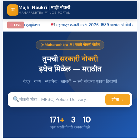
Majhi Naukri | माझी नोकरी
म
MAHARASHTRA #1 JOB PORTAL
यूट ऑफ सायन्स एज्युकेशन
महाराष्ट्र तलाठी भरती 2026: 1539 जागांसाठी मोठी संधी
LIVE
Maharashtra #1 मराठी नोकरी पोर्टल
तुमची
सरकारी नोकरी
इथेच मिळेल — मराठीत
केंद्र · राज्य · स्थानिक · खाजगी — सर्व नोकऱ्या एकाच ठिकाणी
शोधा →
171
+
3
10
एकूण भरती
नोकरी प्रकार
जिल्हे